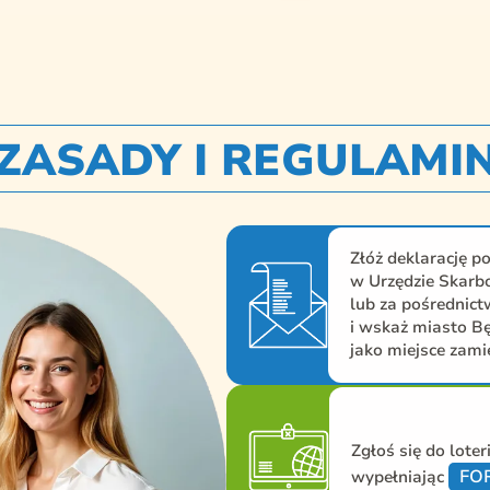
ZASADY I REGULAMI
Złóż deklarację p
w Urzędzie Skarb
lub za pośrednict
i wskaż miasto B
jako miejsce zami
Zgłoś się do loteri
FO
wypełniając