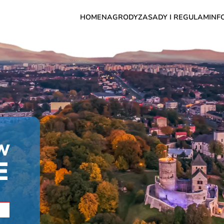
HOME
NAGRODY
ZASADY I REGULAMIN
F
 W
E