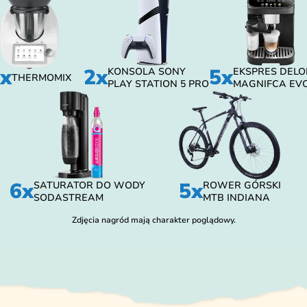
x
2x
5x
KONSOLA SONY
EKSPRES DELO
THERMOMIX
PLAY STATION 5 PRO
MAGNIFCA EV
6x
5x
SATURATOR DO WODY
ROWER GÓRSKI
SODASTREAM
MTB INDIANA
Zdjęcia nagród mają charakter poglądowy.