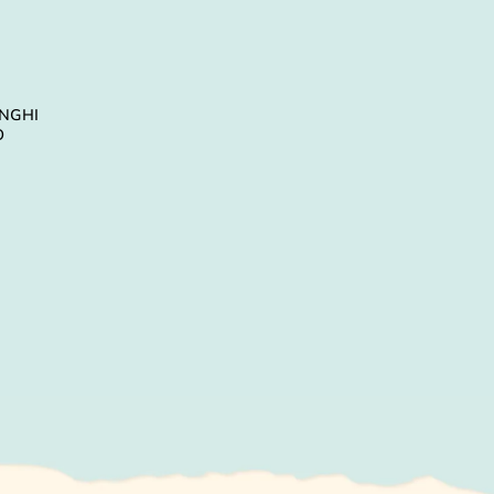
NGHI
O