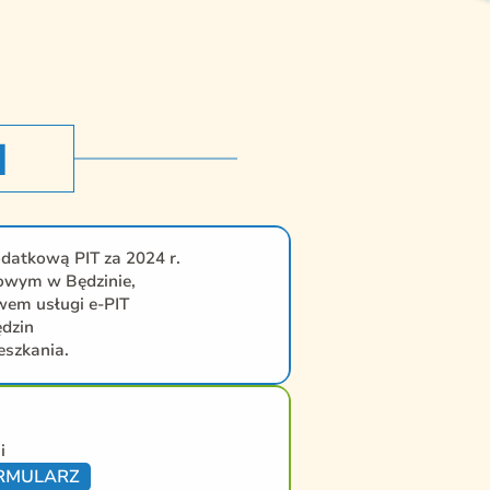
N
odatkową PIT za 2024 r.
owym w Będzinie,
wem usługi e-PIT
ędzin
eszkania.
i
RMULARZ